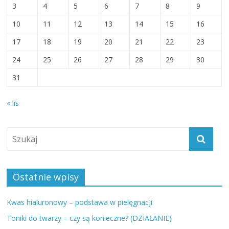
3
4
5
6
7
8
9
10
11
12
13
14
15
16
17
18
19
20
21
22
23
24
25
26
27
28
29
30
31
« lis
Ostatnie wpisy
Kwas hialuronowy – podstawa w pielęgnacji
Toniki do twarzy – czy są konieczne? (DZIAŁANIE)