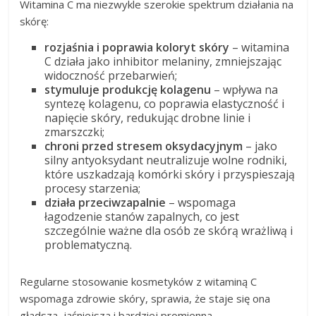
Witamina C ma niezwykle szerokie spektrum działania na
skórę:
rozjaśnia i poprawia koloryt skóry
– witamina
C działa jako inhibitor melaniny, zmniejszając
widoczność przebarwień;
stymuluje produkcję kolagenu
– wpływa na
syntezę kolagenu, co poprawia elastyczność i
napięcie skóry, redukując drobne linie i
zmarszczki;
chroni przed stresem oksydacyjnym
– jako
silny antyoksydant neutralizuje wolne rodniki,
które uszkadzają komórki skóry i przyspieszają
procesy starzenia;
działa przeciwzapalnie
– wspomaga
łagodzenie stanów zapalnych, co jest
szczególnie ważne dla osób ze skórą wrażliwą i
problematyczną.
Regularne stosowanie kosmetyków z witaminą C
wspomaga zdrowie skóry, sprawia, że staje się ona
gładsza, jaśniejsza i bardziej promienna.