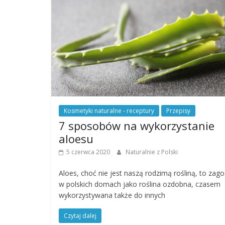
Kosmetyki naturalne - receptury
Przepisy
7 sposobów na wykorzystanie
aloesu
5 czerwca 2020
Naturalnie z Polski
Aloes, choć nie jest naszą rodzimą rośliną, to zago
w polskich domach jako roślina ozdobna, czasem
wykorzystywana także do innych
Czytaj dalej