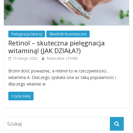
Pielęgnacja twarzy
Składniki kosmetyczne
Retinol – skuteczna pielęgnacja
witaminą! (JAK DZIAŁA?)
15 lutego 2022
Naturalnie z Polski
Brzmi dość poważnie, a retinol to w rzeczywistości…
witamina A. Dlaczego zyskała ona aż taką popularność i
dlaczego właśnie w
Czytaj dalej