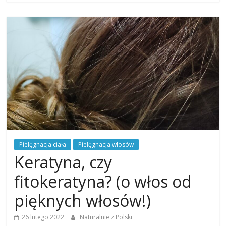
Pielęgnacja ciała
Pielęgnacja włosów
Keratyna, czy
fitokeratyna? (o włos od
pięknych włosów!)
26 lutego 2022
Naturalnie z Polski