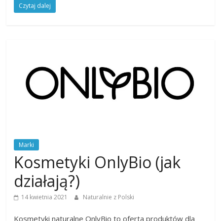
Czytaj dalej
Marki
Kosmetyki OnlyBio (jak
działają?)
14 kwietnia 2021
Naturalnie z Polski
Kosmetyki naturalne OnlyBio to oferta produktów dla