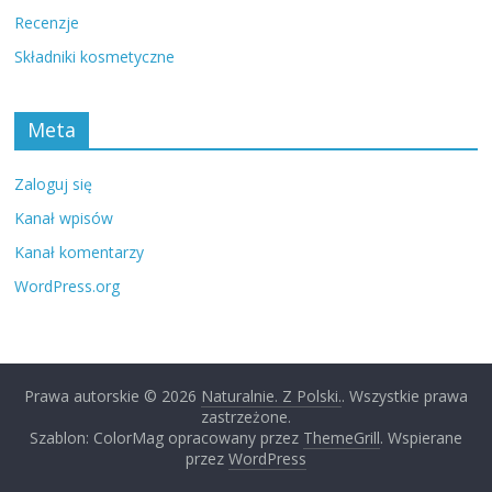
Recenzje
Składniki kosmetyczne
Meta
Zaloguj się
Kanał wpisów
Kanał komentarzy
WordPress.org
Prawa autorskie © 2026
Naturalnie. Z Polski.
. Wszystkie prawa
zastrzeżone.
Szablon: ColorMag opracowany przez
ThemeGrill
. Wspierane
przez
WordPress