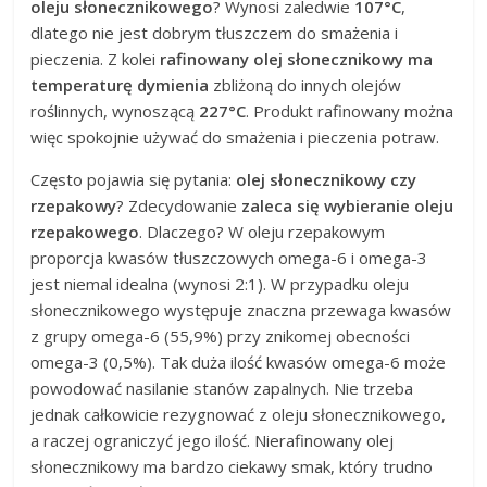
oleju słonecznikowego
? Wynosi zaledwie
107°C
,
dlatego nie jest dobrym tłuszczem do smażenia i
pieczenia. Z kolei
rafinowany olej słonecznikowy ma
temperaturę dymienia
zbliżoną do innych olejów
roślinnych, wynoszącą
227°C
. Produkt rafinowany można
więc spokojnie używać do smażenia i pieczenia potraw.
Często pojawia się pytania:
olej słonecznikowy czy
rzepakowy
? Zdecydowanie
zaleca się wybieranie oleju
rzepakowego
. Dlaczego? W oleju rzepakowym
proporcja kwasów tłuszczowych omega-6 i omega-3
jest niemal idealna (wynosi 2:1). W przypadku oleju
słonecznikowego występuje znaczna przewaga kwasów
z grupy omega-6 (55,9%) przy znikomej obecności
omega-3 (0,5%). Tak duża ilość kwasów omega-6 może
powodować nasilanie stanów zapalnych. Nie trzeba
jednak całkowicie rezygnować z oleju słonecznikowego,
a raczej ograniczyć jego ilość. Nierafinowany olej
słonecznikowy ma bardzo ciekawy smak, który trudno