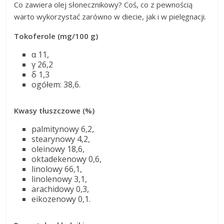
Co zawiera olej słonecznikowy? Coś, co z pewnością
warto wykorzystać zarówno w diecie, jak i w pielęgnacji.
Tokoferole (mg/100 g)
α 11,
γ 26,2
δ 1,3
ogółem: 38,6.
Kwasy tłuszczowe (%)
palmitynowy 6,2,
stearynowy 4,2,
oleinowy 18,6,
oktadekenowy 0,6,
linolowy 66,1,
linolenowy 3,1,
arachidowy 0,3,
eikozenowy 0,1.