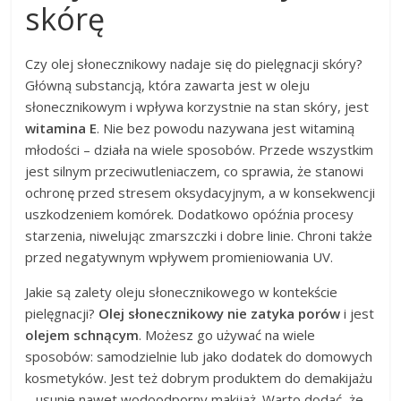
skórę
Czy olej słonecznikowy nadaje się do pielęgnacji skóry?
Główną substancją, która zawarta jest w oleju
słonecznikowym i wpływa korzystnie na stan skóry, jest
witamina E
. Nie bez powodu nazywana jest witaminą
młodości – działa na wiele sposobów. Przede wszystkim
jest silnym przeciwutleniaczem, co sprawia, że stanowi
ochronę przed stresem oksydacyjnym, a w konsekwencji
uszkodzeniem komórek. Dodatkowo opóźnia procesy
starzenia, niwelując zmarszczki i dobre linie. Chroni także
przed negatywnym wpływem promieniowania UV.
Jakie są zalety oleju słonecznikowego w kontekście
pielęgnacji?
Olej słonecznikowy nie zatyka porów
i jest
olejem schnącym
. Możesz go używać na wiele
sposobów: samodzielnie lub jako dodatek do domowych
kosmetyków. Jest też dobrym produktem do demakijażu
– usunie nawet wodoodporny makijaż. Warto dodać, że