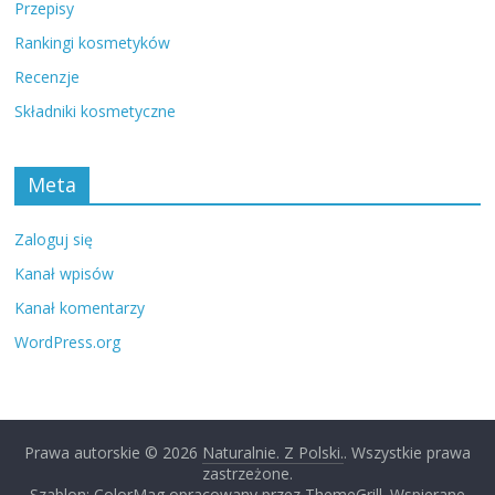
Przepisy
Rankingi kosmetyków
Recenzje
Składniki kosmetyczne
Meta
Zaloguj się
Kanał wpisów
Kanał komentarzy
WordPress.org
Prawa autorskie © 2026
Naturalnie. Z Polski.
. Wszystkie prawa
zastrzeżone.
Szablon: ColorMag opracowany przez
ThemeGrill
. Wspierane