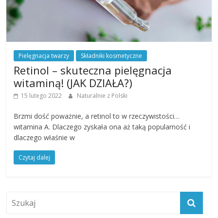
Pielęgnacja twarzy
Składniki kosmetyczne
Retinol – skuteczna pielęgnacja
witaminą! (JAK DZIAŁA?)
15 lutego 2022
Naturalnie z Polski
Brzmi dość poważnie, a retinol to w rzeczywistości…
witamina A. Dlaczego zyskała ona aż taką popularność i
dlaczego właśnie w
Czytaj dalej